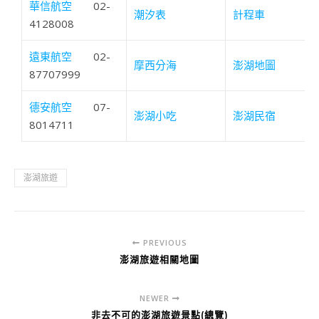
華信航空
02-
潮汐表
計程車
4128008
遠東航空
02-
摩西分海
澎湖地圖
87707999
德安航空
07-
澎湖小吃
澎湖民宿
8014711
澎湖旅遊
PREVIOUS
澎湖旅遊相關地圖
NEWER
非去不可的澎湖旅遊景點(總覽)