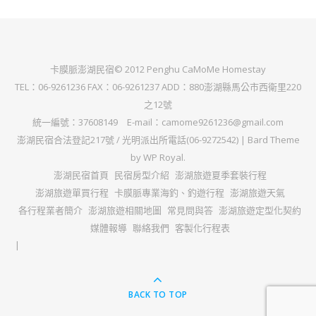
卡膜脈澎湖民宿© 2012 Penghu CaMoMe Homestay
TEL：06-9261236 FAX：06-9261237 ADD：880澎湖縣馬公市西衛里220
之12號
統一編號：37608149 E-mail：camome9261236@gmail.com
澎湖民宿合法登記217號 / 光明派出所電話(06-9272542) |
Bard Theme
by
WP Royal
.
澎湖民宿首頁
民宿房型介紹
澎湖旅遊夏季套裝行程
澎湖旅遊單買行程
卡膜脈專業海釣、釣遊行程
澎湖旅遊天氣
各行程業者簡介
澎湖旅遊相關地圖
常見問與答
澎湖旅遊定型化契約
媒體報導
聯絡我們
客製化行程表
BACK TO TOP