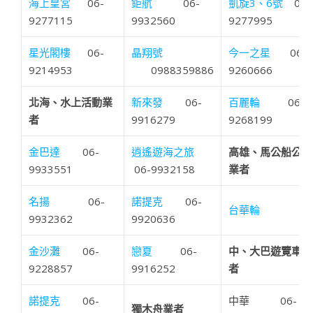
海上皇宮
06-
鉅航
06-
凱旋3、6號
06-
9277115
9932560
9277995
星光閣樓
06-
晶翔號
今一之星
06-
9214953
0988359886
9260666
北海、水上活動業
新來發
06-
百麗輪
06-
者
9916279
9268199
金巴達
06-
逍遙遊海之旅
高雄、馬公船公司
9933551
06-9932158
業者
名揚
06-
諾提克
06-
台華輪
9932362
9920636
金沙灘
06-
戀夏
06-
中、大巴遊覽車業
9228857
9916252
者
諾提克
06-
中華 06-
獨木舟業者