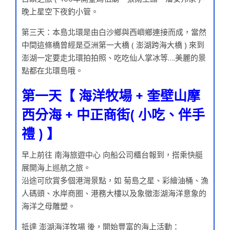
晚上星空下夜釣小管。
第三天：本島北環是由白沙鄉與西嶼鄉連接而成，當然
中間這條橋曾經是亞洲第一大橋 ( 澎湖跨海大橋 ) 來到
澎湖一定要走北環拍拍照、吃吃仙人掌冰等….美麗的景
點都在北環島哦。
第一天【 海洋牧場 + 奎壁山摩
西分海 + 中正商街( 小吃、伴手
禮 ) 】
早上前往 南海旅遊中心 向船公司櫃台報到，搭乘快艇
展開海上巡航之旅。
沿途可欣賞多個港灣景點，如 菊島之星、彩繪油桶、漁
人碼頭、水岸商圈、港務大樓以及象徵澎湖海洋意象的
海洋之母雕塑。
抵達 澎湖海洋牧場 後，開始豐富的海上活動：