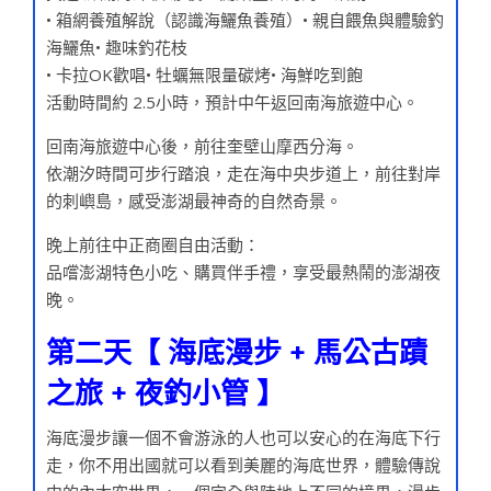
• 箱網養殖解說（認識海鱺魚養殖）• 親自餵魚與體驗釣
海鱺魚• 趣味釣花枝
• 卡拉OK歡唱• 牡蠣無限量碳烤• 海鮮吃到飽
活動時間約 2.5小時，預計中午返回南海旅遊中心。
回南海旅遊中心後，前往奎壁山摩西分海。
依潮汐時間可步行踏浪，走在海中央步道上，前往對岸
的刺嶼島，感受澎湖最神奇的自然奇景。
晚上前往中正商圈自由活動：
品嚐澎湖特色小吃、購買伴手禮，享受最熱鬧的澎湖夜
晚。
第二天【 海底漫步 + 馬公古蹟
之旅 + 夜釣小管 】
海底漫步讓一個不會游泳的人也可以安心的在海底下行
走，你不用出國就可以看到美麗的海底世界，體驗傳說