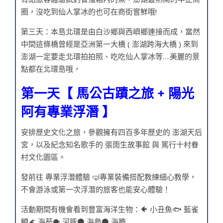
圈，沒吃到仙人掌冰的也可在商街嘗鮮哦!
第三天：本島北環是由白沙鄉與西嶼鄉連接而成，當然
中間這條橋曾經是亞洲第一大橋 ( 澎湖跨海大橋 ) 來到
澎湖一定要走北環拍拍照、吃吃仙人掌冰等….美麗的景
點都在北環島哦，
第一天【 馬公古蹟之旅 + 陽光
阿有專業浮潛 】
安排歷史文化之旅，參觀擁有四百多年歷史的 澎湖天后
宮，以及紀念知名歌手的 張雨生故事館 與 篤行十村眷
村文化園區。
發前往 專業浮潛體驗 🤿專業裝備搭配教練細心教學，
不會游泳或第一次浮潛的旅客也能安心體驗！
活動期間有機會看到豐富海洋生物：🐠 小丑魚🐟 藍雀
鯛🌊 海葵🐡 河豚⚫ 海參⚫ 海膽