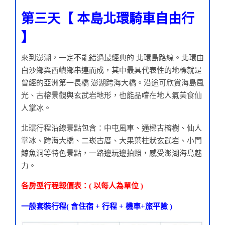
第三天【 本島北環騎車自由行
】
來到澎湖，一定不能錯過最經典的 北環島路線。北環由
白沙鄉與西嶼鄉串連而成，其中最具代表性的地標就是
曾經的亞洲第一長橋 澎湖跨海大橋。沿途可欣賞海島風
光、古榕景觀與玄武岩地形，也能品嚐在地人氣美食仙
人掌冰。
北環行程沿線景點包含：中屯風車、通樑古榕樹、仙人
掌冰、跨海大橋、二崁古厝、大果葉柱狀玄武岩、小門
鯨魚洞等特色景點，一路邊玩邊拍照，感受澎湖海島魅
力。
各房型行程報價表：( 以每人為單位 )
一般套裝行程( 含住宿 + 行程 + 機車+旅平險 )