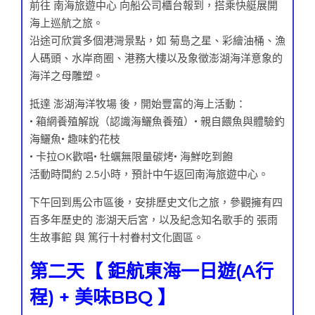
前往 南海旅遊中心 向船公司櫃台報到，搭乘快艇展開
海上巡航之旅。
沿途可欣賞多個港灣景點，如 菊島之星、彩繪油桶、漁
人碼頭、水岸商圈、港務大樓以及象徵澎湖海洋意象的
海洋之母雕塑。
抵達 澎湖海洋牧場 後，開始豐富的海上活動：
• 箱網養殖解說（認識海鱺魚養殖）• 親自餵魚與體驗釣
海鱺魚• 趣味釣花枝
• 卡拉OK歡唱• 牡蠣無限量碳烤• 海鮮吃到飽
活動時間約 2.5小時，預計中午返回南海旅遊中心。
下午回到馬公市區後，安排歷史文化之旅，參觀擁有四
百多年歷史的 澎湖天后宮，以及紀念知名歌手的 張雨
生故事館 與 篤行十村眷村文化園區。
第二天【 鉅航東海一日遊(A行
程) + 美味BBQ 】