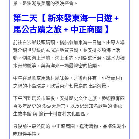
景，是澎湖最美麗的夜晚盛會。
第二天【 新來發東海一日遊 +
馬公古蹟之旅 + 中正商圈 】
前往白沙鄉岐頭碼頭，搭船參加東海一日遊。由專人導
覽介紹世界級的玄武岩地質景觀，並安排多項海上活
動，例如海上巡航、海上垂釣、珊瑚礁浮潛、跳水與獨
木舟體驗等，與海洋來一場最親密的接觸。
中午在鳥嶼享用漁村風味餐，之後前往有「小荷蘭村」
之稱的小島環島，欣賞東海七景島的壯麗海景。
下午回到馬公市區後，安排歷史文化之旅，參觀擁有四
百多年歷史的 澎湖天后宮，以及紀念知名歌手的 張雨
生故事館 與 篤行十村眷村文化園區。
最後前往最熱鬧的 中正路商圈，逛街購物、品嚐澎湖小
吃與伴手禮。