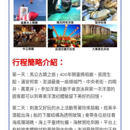
行程簡略介紹：
第一天：馬公古蹟之旅 ( 400年開臺媽祖廟、張雨生
館、潘安邦家、澎湖最後一座順城門、中央老街、四眼
井、萬軍井 )。參加浮潛活動不會游泳與第一次浮潛的
遊客都可以到專業浮潛初體驗留下美好的回憶。
第二天：刺激又好玩的水上活動等著你來挑戰，搭乘半
潛艇出海 ( 船的下層結構為透明玻璃 ) 會帶各位前往看
海底珊瑚礁，海上平臺烤牡蠣、海鮮粥吃到飽，平台上
有給旅客體驗試釣養殖箱內的魚。澎湖最熱鬧的中正商