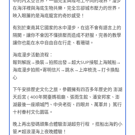
中的內太空世界，一個完全與陸地上不同的境界，漫步
在海洋裡與海底生物共樂，完全忘卻城市壓力的世界，
映入眼簾的是海底龍宮的奇妙感受！
有別於東南其它國家的水中漫步，在這不會有語言上的
隔閡，讓你不會因不懂排壓而造成不舒服，完善的教學
讓你也能在水中自由自在行走、看珊瑚。
海底漫步活動流程：
報到解說→換裝→拍照出發→超大SUP接駁上海賊船→
海底漫步拍照+寄明信片→跳水→上岸梳洗→打卡換點
心
下午安排歷史文化之旅，參觀擁有四百多年歷史的 澎湖
天后宮 ( 400年開臺媽祖廟、張雨生館、潘安邦家、澎
湖最後一座順城門、中央老街、四眼井、萬軍井 ) 篤行
十村眷村文化園區。
晚上再出發碼頭集合體驗澎湖超夯行程 ，搭船出海釣小
管🎆超浪漫海上夜晚體驗！