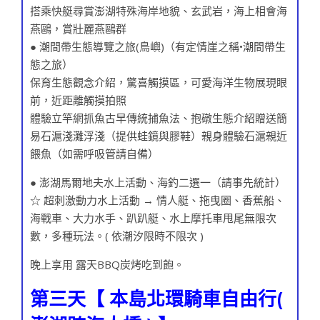
搭乘快艇尋賞澎湖特殊海岸地貌、玄武岩，海上相會海
燕鷗，賞壯麗燕鷗群
● 潮間帶生態導覽之旅(鳥嶼)（有定情崖之稱•潮間帶生
態之旅）
保育生態觀念介紹，驚喜觸摸區，可愛海洋生物展現眼
前，近距離觸摸拍照
體驗立竿網抓魚古早傳統捕魚法、抱礅生態介紹贈送簡
易石滬淺灘浮淺（提供蛙鏡與膠鞋）親身體驗石滬親近
餵魚（如需呼吸管請自備）
● 澎湖馬爾地夫水上活動、海釣二選一（請事先統計）
☆ 超刺激動力水上活動 → 情人艇、拖曳圈、香蕉船、
海戰車、大力水手、趴趴艇、水上摩托車甩尾無限次
數，多種玩法。( 依潮汐限時不限次 )
晚上享用 露天BBQ炭烤吃到飽。
第三天【 本島北環騎車自由行(