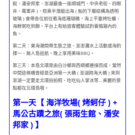
館、潘安邦家、澎湖最後一座順城門、中央老街、四眼
井、萬軍井 )，搭乘半潛艇出海 ( 船的下層結構為透明
玻璃 ) 會帶各位前往看海底珊瑚礁，海上平臺烤牡蠣、
海鮮粥吃到飽，平台上有給旅客體驗試釣養殖箱內的
魚。
第二天：東海潮間帶生態之旅、澎澎灘水上活動或海釣
擇一、無人島巡航，晚上享用美味BBQ。
第三天：本島北環是由白沙鄉與西嶼鄉連接而成，當然
中間這條橋曾經是亞洲第一大橋 ( 澎湖跨海大橋 ) 來到
澎湖一定要走北環拍拍照、吃吃仙人掌冰等….美麗的景
點都在北環島哦。
第一天【 海洋牧場( 烤蚵仔 ) +
馬公古蹟之旅( 張雨生館、潘安
邦家 ) 】