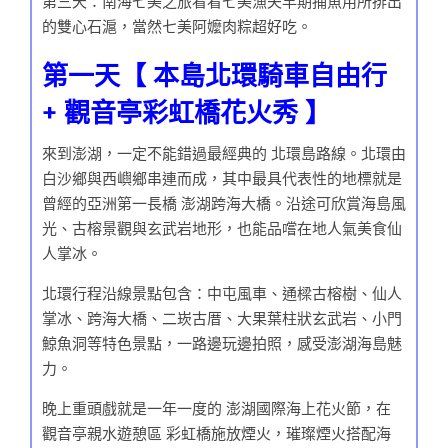
第三天：南海七美之旅看看七美漁夫早期捕魚用所排出
的雙心石滬，當然七美阿嬤肉粽超好吃。
第一天【 本島北環騎車自由行
+ 觀音亭彩虹橋花火秀 】
來到澎湖，一定不能錯過最經典的 北環島路線。北環由
白沙鄉與西嶼鄉串連而成，其中最具代表性的地標就是
曾經的亞洲第一長橋 澎湖跨海大橋。沿途可欣賞海島風
光、古榕景觀與玄武岩地形，也能品嚐在地人氣美食仙
人掌冰。
北環行程沿線景點包含：中屯風車、通樑古榕樹、仙人
掌冰、跨海大橋、二崁古厝、大果葉柱狀玄武岩、小門
鯨魚洞等特色景點，一路邊玩邊拍照，感受澎湖海島魅
力。
晚上重頭戲就是一年一度的 澎湖國際海上花火節，在
觀音亭親水遊憩區 彩虹橋施放煙火，璀璨煙火搭配海