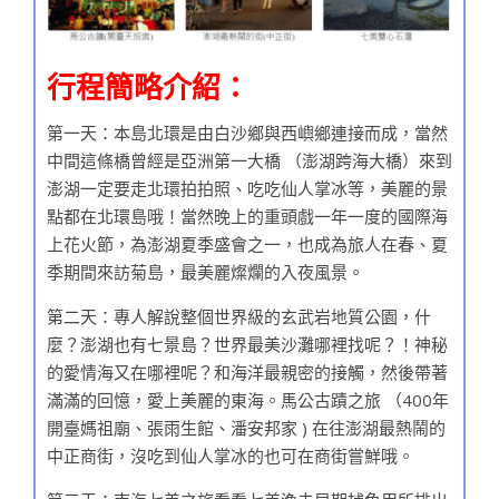
行程簡略介紹：
第一天：本島北環是由白沙鄉與西嶼鄉連接而成，當然
中間這條橋曾經是亞洲第一大橋 （澎湖跨海大橋）來到
澎湖一定要走北環拍拍照、吃吃仙人掌冰等，美麗的景
點都在北環島哦！當然晚上的重頭戲一年一度的國際海
上花火節，為澎湖夏季盛會之一，也成為旅人在春、夏
季期間來訪菊島，最美麗燦爛的入夜風景。
第二天：專人解說整個世界級的玄武岩地質公園，什
麼？澎湖也有七景島？世界最美沙灘哪裡找呢？！神秘
的愛情海又在哪裡呢？和海洋最親密的接觸，然後帶著
滿滿的回憶，愛上美麗的東海。馬公古蹟之旅 （400年
開臺媽祖廟、張雨生館、潘安邦家 ) 在往澎湖最熱鬧的
中正商街，沒吃到仙人掌冰的也可在商街嘗鮮哦。