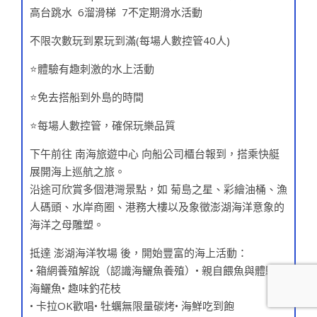
高台跳水 6溜滑梯 7不定期滑水活動
不限次數玩到累玩到滿(每場人數控管40人)
⭐️體驗有趣刺激的水上活動
⭐️免去搭船到外島的時間
⭐️每場人數控管，確保玩樂品質
下午前往 南海旅遊中心 向船公司櫃台報到，搭乘快艇
展開海上巡航之旅。
沿途可欣賞多個港灣景點，如 菊島之星、彩繪油桶、漁
人碼頭、水岸商圈、港務大樓以及象徵澎湖海洋意象的
海洋之母雕塑。
抵達 澎湖海洋牧場 後，開始豐富的海上活動：
• 箱網養殖解說（認識海鱺魚養殖）• 親自餵魚與體驗釣
海鱺魚• 趣味釣花枝
• 卡拉OK歡唱• 牡蠣無限量碳烤• 海鮮吃到飽