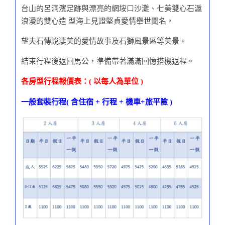
台山的呂洞濱足跡與漂亮的網垵口沙灘、七美雙心石滬
浪漫的雙心造 型海上見證堅貞愛情舉世聞名，
望夫石傳說淒美的愛情故事及石獅風景區等美景。
結束行程後返回馬公，準備帶著滿滿回憶搭機返程。
各房型行程報價表：( 以每人為單位 )
一般套裝行程( 含住宿 + 行程 + 機車+旅平險 )