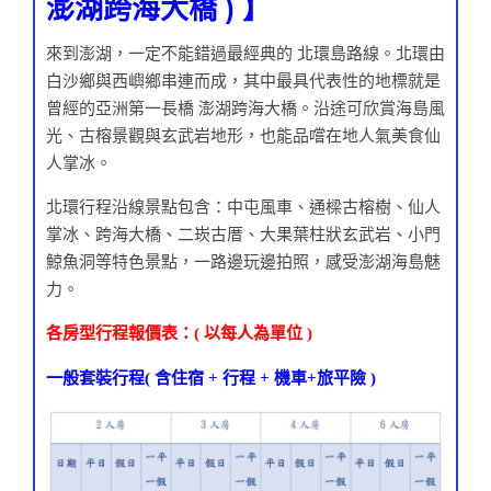
澎湖跨海大橋 ) 】
來到澎湖，一定不能錯過最經典的 北環島路線。北環由
白沙鄉與西嶼鄉串連而成，其中最具代表性的地標就是
曾經的亞洲第一長橋 澎湖跨海大橋。沿途可欣賞海島風
光、古榕景觀與玄武岩地形，也能品嚐在地人氣美食仙
人掌冰。
北環行程沿線景點包含：中屯風車、通樑古榕樹、仙人
掌冰、跨海大橋、二崁古厝、大果葉柱狀玄武岩、小門
鯨魚洞等特色景點，一路邊玩邊拍照，感受澎湖海島魅
力。
各房型行程報價表：( 以每人為單位 )
一般套裝行程( 含住宿 + 行程 + 機車+旅平險 )