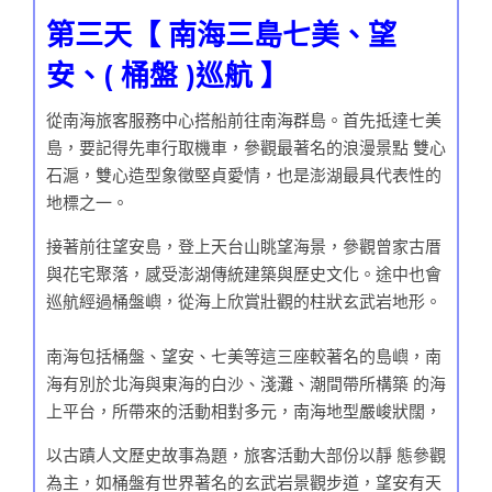
第三天【 南海三島七美、望
安、( 桶盤 )巡航 】
從南海旅客服務中心搭船前往南海群島。首先抵達七美
島，要記得先車行取機車，參觀最著名的浪漫景點 雙心
石滬，雙心造型象徵堅貞愛情，也是澎湖最具代表性的
地標之一。
接著前往望安島，登上天台山眺望海景，參觀曾家古厝
與花宅聚落，感受澎湖傳統建築與歷史文化。途中也會
巡航經過桶盤嶼，從海上欣賞壯觀的柱狀玄武岩地形。
南海
包括桶盤、望安、七美等這三座較著名的島嶼，南
海有別於北海與東海的白沙、淺灘、潮間帶所構築 的海
上平台，所帶來的活動相對多元，南海地型嚴峻狀闊，
以古蹟人文歷史故事為題，旅客活動大部份以靜 態參觀
為主，如桶盤有世界著名的玄武岩景觀步道，望安有天