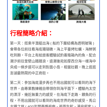
行程簡略介紹：
第一天：搭乘半潛艇出海 ( 船的下層結構為透明玻璃 )
會帶各位前往看海底珊瑚礁，海上平臺烤牡蠣、海鮮粥
吃到飽，平台上有給旅客體驗試釣養殖箱內的魚，配合
潮汐前往奎壁山踏踏浪，退潮後宛如摩西分海一樣海中
央成一條步道可以走到對面小島，相當壯觀，晚上逛逛
澎湖最熱鬧的中正商街。
第二天：參加海底漫步再也不用出國就可以看到的海下
世界，由專業教練親自帶領你到海平面下，體驗內太空
的漂浮、幾近無重力的感受，在海底下走路、餵魚的行
程，不用出國就可以看到的海底世界的奇妙感受。馬公
古蹟之旅 ( 400年開臺媽祖廟、張雨生館、潘安邦家 )，