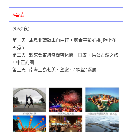
A套裝
(3天2夜)
第一天 本島北環騎車自由行 + 觀音亭彩虹橋( 陸上花
火秀 )
第二天 新來發東海潮間帶休閒一日遊 + 馬公古蹟之旅
+ 中正商圈
第三天 南海三島七美、望安、( 桶盤 )巡航