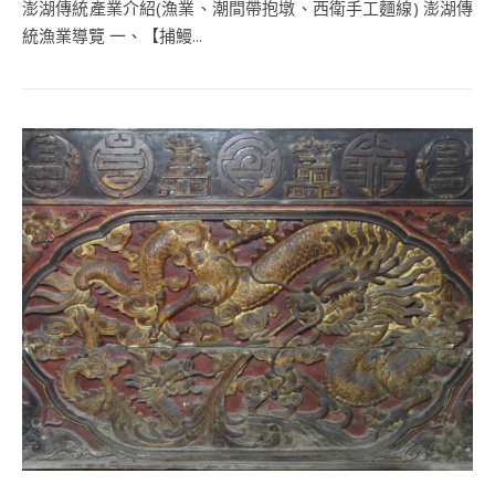
澎湖傳統產業介紹(漁業、潮間帶抱墩、西衛手工麵線) 澎湖傳
統漁業導覽 一、【捕鰻...