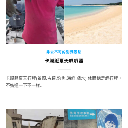
非去不可的澎湖景點
卡膜脈夏天叭叭照
卡膜脈夏天行程(景觀,古蹟,釣魚,海鮮,戲水) 休閒總是趕行程，
不妨過一下不一樣...