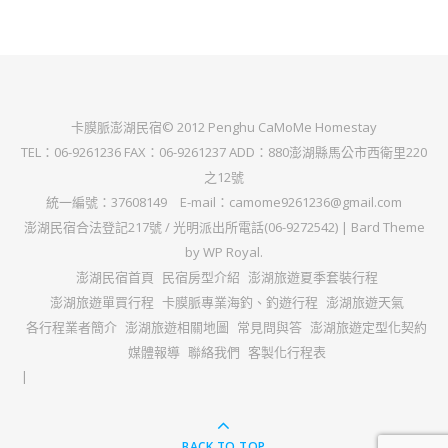
卡膜脈澎湖民宿© 2012 Penghu CaMoMe Homestay
TEL：06-9261236 FAX：06-9261237 ADD：880澎湖縣馬公市西衛里220
之12號
統一編號：37608149 E-mail：camome9261236@gmail.com
澎湖民宿合法登記217號 / 光明派出所電話(06-9272542) |
Bard Theme
by
WP Royal
.
澎湖民宿首頁
民宿房型介紹
澎湖旅遊夏季套裝行程
澎湖旅遊單買行程
卡膜脈專業海釣、釣遊行程
澎湖旅遊天氣
各行程業者簡介
澎湖旅遊相關地圖
常見問與答
澎湖旅遊定型化契約
媒體報導
聯絡我們
客製化行程表
BACK TO TOP