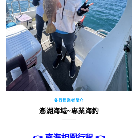
各行程業者簡介
澎湖海域~專業海釣
👉
南海相關行程
👈