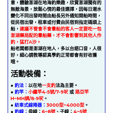
意，體驗澎湖在地海釣樂趣，欣賞澎湖獨有的
無敵海景，放鬆心情的最佳選擇，因每日潮水
變化不同出發時間由船長另外通知開船時間，
從民宿出發，租車或付費由民宿到指定碼頭上
船，
建議不管會不會暈船的客人一定要吃一包
澎湖藥局配的暈船藥，才不會影響到其他人作
釣，猛打A沙。
船老闆都是澎湖在地人，多以台語口音，人很
好，細心請教導認真學釣正常都會有好收獲
哦。
活動裝備：
●
釣法：
以在地
一支釣
法為主要
。
●
釣竿：
小繼竿4-5號/7-9呎
或
路亞竿
H~MH調/8-9呎
。
●
紡車式線捲器：
3000型~4000型
。
●
釣線：
母線：
6~8號
、子線：
4~5號