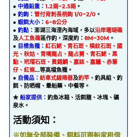
●
中通鉛重：
1.2兩~2.5兩
。
●
釣鉤：
管付背刺長柄鉤 1/0~2/0
。
●
蝦餌大小：
6~8公分
●
釣點：
澎湖三海浬內海域，多以
沿岸珊瑚礁
及
人工魚礁
區作釣，深度約：
8M~30M
。
●
目標魚種：
紅石鮱、青石斑、橫紋石斑、國
光、秋姑、青嘴龍占、龍占舅、青石鮱、黑
點、玳瑁石班、黃錫鯛、嘉誌、嘉鱲、赤筆
仔、紅條
…等高檔魚種。
●
自備品：
紡車式線捲器
及
釣竿
、釣具組、釣
餌、防晒帽、暈船藥、中餐等。
★
船家提供：
釣魚冰箱、活餌籠、冰塊、礦
泉水。
活動須知：
※如無全部裝備、餌料可跟船家租借