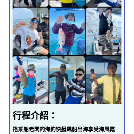
行程介紹：
搭乘船老闆的海釣快艇飆船出海享受海風霞