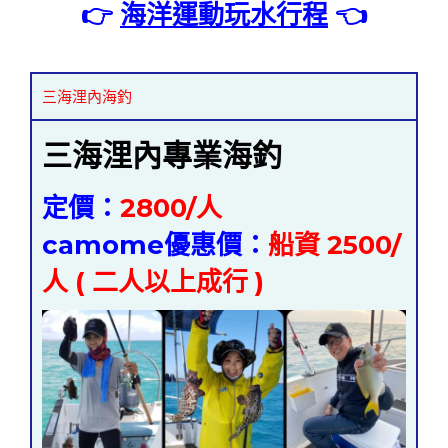
👉
海洋運動玩水行程
👈
三海浬內海釣
三海浬內專業海釣
定價：
2800/人
camome優惠價：
船資 2500/
人 ( 二人以上成行 )