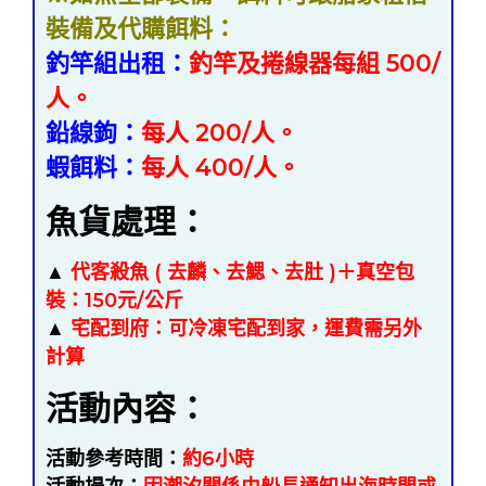
裝備及代購餌料：
釣竿組出租
：
釣竿及捲線器每組 500/
人
。
鉛線鉤
：
每人 200/人。
蝦餌料
：
每人 400/人
。
魚貨處理：
▲
代客殺魚 ( 去麟、去鰓、去肚 )＋真空包
裝：150元/公斤
▲
宅配到府：可冷凍宅配到家，運費需另外
計算
活動內容：
活動參考時間：
約6小時