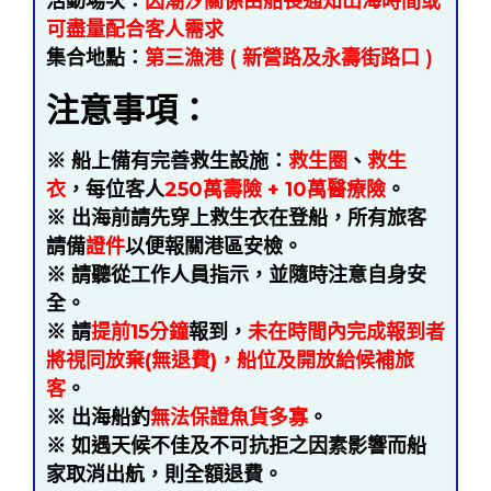
活動場次：
因潮汐關係
由船長通知出海時間或
可盡量配合客人需求
集合地點：
第三漁港 ( 新營路及永壽街路口 )
注意事項：
※ 船上備有完善救生設施：
救生圈
、
救生
衣
，每位客人
250萬壽險 + 10萬醫療險
。
※ 出海前請先穿上救生衣在登船，所有旅客
請備
證件
以便報關港區安檢。
※ 請聽從工作人員指示，並隨時注意自身安
全。
※ 請
提前15分鐘
報到，
未在時間內完成報到者
將視同放棄(無退費)，船位及開放給候補旅
客
。
※ 出海船釣
無法保證魚貨多寡
。
※ 如遇天候不佳及不可抗拒之因素影響而船
家取消出航，則全額退費。