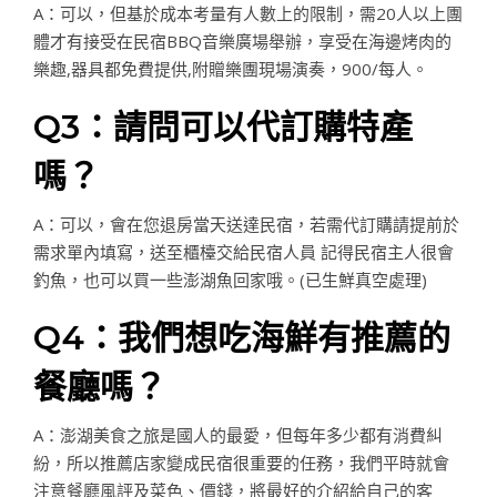
A：可以，但基於成本考量有人數上的限制，需20人以上團
體才有接受在民宿BBQ音樂廣場舉辦，享受在海邊烤肉的
樂趣,器具都免費提供,附贈樂團現場演奏，900/每人。
Q3：請問可以代訂購特產
嗎？
A：可以，會在您退房當天送達民宿，若需代訂購請提前於
需求單內填寫，送至櫃檯交給民宿人員 記得民宿主人很會
釣魚，也可以買一些澎湖魚回家哦。(已生鮮真空處理)
Q4：我們想吃海鮮有推薦的
餐廳嗎？
A：澎湖美食之旅是國人的最愛，但每年多少都有消費糾
紛，所以推薦店家變成民宿很重要的任務，我們平時就會
注意餐廳風評及菜色、價錢，將最好的介紹給自己的客