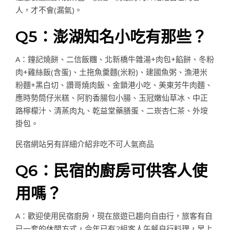
人，才不會(漏氣)。
Q5：澎湖知名小吃有那些？
A：鐘記燒餅、二信飯糰、北新橋牛雜湯+肉包+餡餅、冬粉
肉+雞絲飯(含蛋)、土拖魚羹麵(米粉)、建國魚粥、漁港米
粉麵+黑白切、讚哥燒肉飯、金鎖港小吃、美東芳牛肉麵、
應時勢筒仔米糕、阿豹香腸包小腸、玉冠嫩仙草冰、中正
路檸檬汁、清蒸肉丸、乾益堂藥膳蛋、二崁杏仁茶、外垵
掛包。
民宿網站另有詳細介紹非吃不可人氣商品
Q6：民宿的廚房可供客人使
用嗎？
A：歡迎使用民宿廚房，現在旅遊已趨向自由行，旅客有自
已一套的休閒方式，今年已有2組客人午餐自行料理，早上