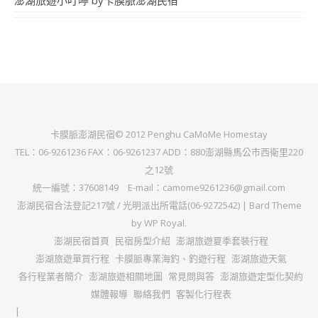
卡膜脈澎湖民宿© 2012 Penghu CaMoMe Homestay
TEL：06-9261236 FAX：06-9261237 ADD：880澎湖縣馬公市西衛里220
之12號
統一編號：37608149 E-mail：camome9261236@gmail.com
澎湖民宿合法登記217號 / 光明派出所電話(06-9272542) |
Bard Theme
by
WP Royal
.
澎湖民宿首頁
民宿房型介紹
澎湖旅遊夏季套裝行程
澎湖旅遊單買行程
卡膜脈專業海釣、釣遊行程
澎湖旅遊天氣
各行程業者簡介
澎湖旅遊相關地圖
常見問與答
澎湖旅遊定型化契約
媒體報導
聯絡我們
客製化行程表