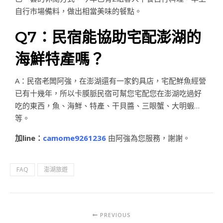
自行市場備料，做出相當美味的餐點。
Q7：民宿能協助宅配澎湖的
海鮮特產嗎？
A：民宿老闆阿強，在澎湖還有一家釣具店，宅配鮮魚經營
已有十幾年，所以卡膜脈民宿可幫您宅配您在澎湖吃過好
吃的東西，魚、海鮮、特產、干貝醬、三眼蟹、大明蝦…
等。
加line：
camome9261236
由阿強為您服務，謝謝。
FAQ
澎湖旅遊
PREVIOUS